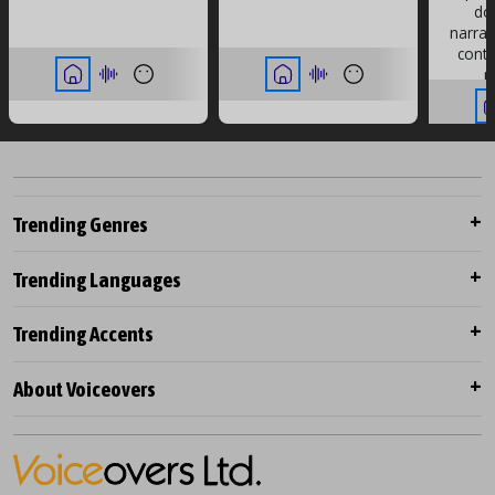
do
narrat
conti
p
inte
artis
New 
Trending Genres
Trending Languages
Trending Accents
About Voiceovers