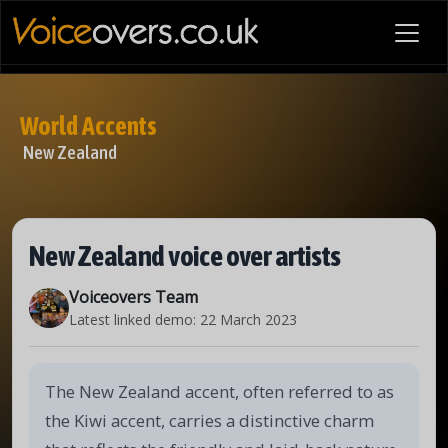
World Accents
New Zealand
New Zealand voice over artists
Voiceovers Team
Latest linked demo:
22 March 2023
The New Zealand accent, often referred to as
the Kiwi accent, carries a distinctive charm