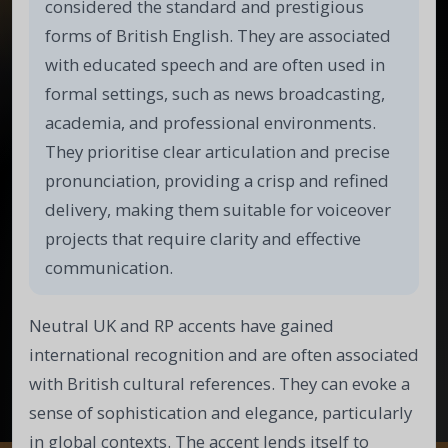
considered the standard and prestigious
forms of British English. They are associated
with educated speech and are often used in
formal settings, such as news broadcasting,
academia, and professional environments.
They prioritise clear articulation and precise
pronunciation, providing a crisp and refined
delivery, making them suitable for voiceover
projects that require clarity and effective
communication.
Neutral UK and RP accents have gained
international recognition and are often associated
with British cultural references. They can evoke a
sense of sophistication and elegance, particularly
in global contexts. The accent lends itself to